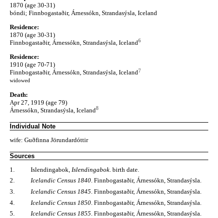
1870 (age 30-31)
bóndi; Finnbogastaðir, Árnessókn, Strandasýsla, Iceland
Residence:
1870 (age 30-31)
6
Finnbogastaðir, Árnessókn, Strandasýsla, Iceland
Residence:
1910 (age 70-71)
7
Finnbogastaðir, Árnessókn, Strandasýsla, Iceland
widowed
Death:
Apr 27, 1919 (age 79)
8
Árnessókn, Strandasýsla, Iceland
Individual Note
wife: Guðfinna Jörundardóttir
Sources
1.
Islendingabok,
Islendingabok
. birth date.
2.
Icelandic Census 1840
. Finnbogastaðir, Árnessókn, Strandasýsla.
3.
Icelandic Census 1845
. Finnbogastaðir, Árnessókn, Strandasýsla.
4.
Icelandic Census 1850
. Finnbogastaðir, Árnessókn, Strandasýsla.
5.
Icelandic Census 1855
. Finnbogastaðir, Árnessókn, Strandasýsla.