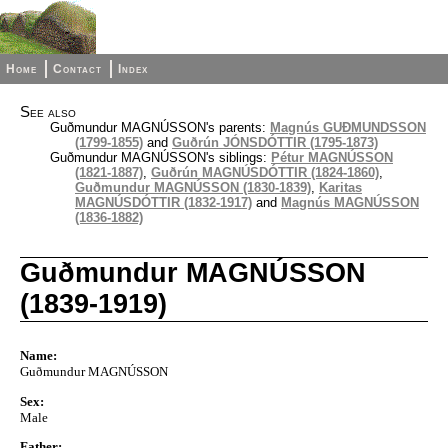
Home
Contact
Index
See also
Guðmundur MAGNÚSSON's parents:
Magnús GUÐMUNDSSON
(1799-1855)
and
Guðrún JÓNSDÓTTIR (1795-1873)
Guðmundur MAGNÚSSON's siblings:
Pétur MAGNÚSSON
(1821-1887)
,
Guðrún MAGNÚSDÓTTIR (1824-1860)
,
Guðmundur MAGNÚSSON (1830-1839)
,
Karitas
MAGNÚSDÓTTIR (1832-1917)
and
Magnús MAGNÚSSON
(1836-1882)
Guðmundur MAGNÚSSON
(1839-1919)
Name:
Guðmundur MAGNÚSSON
Sex:
Male
Father: